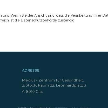
n uns. Wenn Sie der Ansicht sind, dass die Verarbeitung Ihrer 
reich ist die Datenschutzbehörde zuständig.
ADRESSE
Medius - Zentrum für Gesundheit,
2. Stock, Raum 22, Leonhardplatz 3
A-8010 Graz