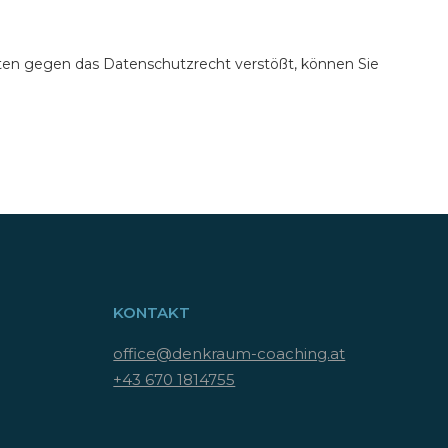
Daten gegen das Datenschutzrecht verstößt, können Sie
KONTAKT
office@denkraum-coaching.at
+43 670 1814755