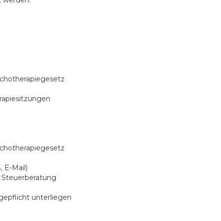
t werden:
ychotherapiegesetz
rapiesitzungen
ychotherapiegesetz
 E-Mail)
 Steuerberatung
gepflicht unterliegen